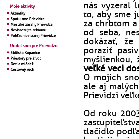
nás vyzeral 
Moje aktivity
to, aby sme j
Aktuality
Spolu sme Prievidza
za chrbtom a 
Mestské zásahy Prievidza
od seba, ne
Nevhadzujte reklamu
Pohľadnice starej Prievidze
dokázať, že 
Urobil som pre Prievidzu
poraziť pasi
Sídlisko Kopanice
myšlienkou,
Priestory pre život
Deti a mládež
veľké veci do
Cestovný ruch
O mojich sno
ale aj malých
Prievidzi veľk
Od roku 200
zastupiteľst
tlačidlo podľ