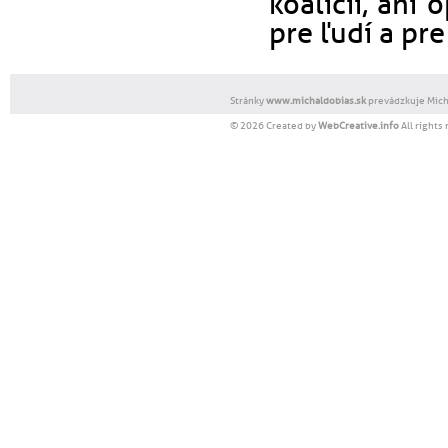
koalícií, ani
pre ľudí a pr
Stránky
www.michaldobias.sk
prevádzkuje Micha
© 2026 Created by
WebCreative.info
All rights