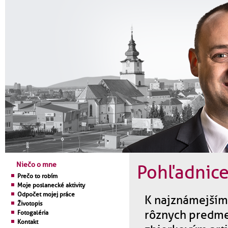
Niečo o mne
Pohľadnice 
Prečo to robím
Moje poslanecké aktivity
Odpočet mojej práce
K najznámejším 
Životopis
rôznych predmet
Fotogaléria
Kontakt