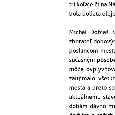
tri koľaje či na 
bola poliata olej
Michal Dobiaš, 
zberateľ dobovýc
poslancom mestsk
súčasným pôsobe
môže ovplyvňova
zaujímalo všetk
mesta a preto s
aktuálnemu stav
dobám dávno min