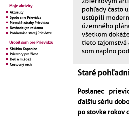
zbierkovým art
Moje aktivity
pohľady často u
Aktuality
ustúpili moder
Spolu sme Prievidza
Mestské zásahy Prievidza
územného plánu.
Nevhadzujte reklamu
všetkom dokáže
Pohľadnice starej Prievidze
tieto tajomstvá 
Urobil som pre Prievidzu
Sídlisko Kopanice
som naplno pod
Priestory pre život
Deti a mládež
Cestovný ruch
Staré pohľadni
Poslanec prievi
ďalšiu sériu dob
po stovke rokov 