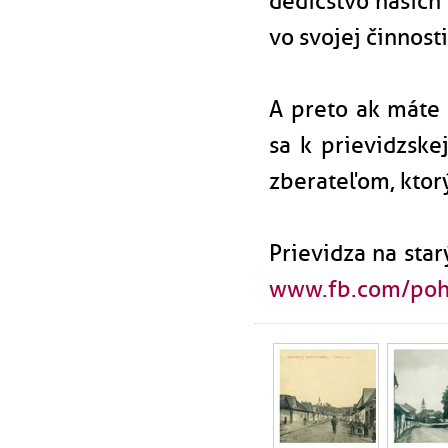
dedičstvo našich
vo svojej činnost
A preto ak máte
sa k prievidzske
zberateľom, ktorý
Prievidza na star
www.fb.com/poh