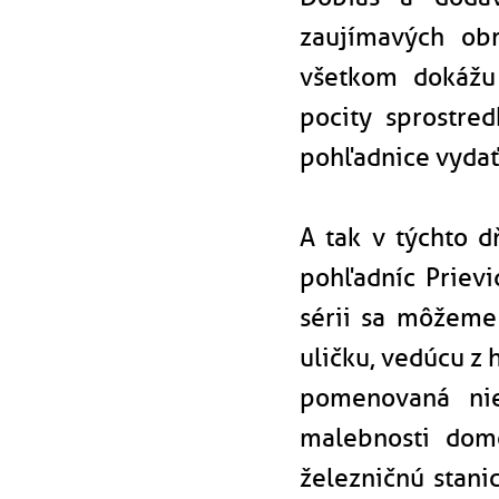
zaujímavých ob
všetkom dokážu
pocity sprostred
pohľadnice vydať
A tak v týchto d
pohľadníc Prievi
sérii sa môžeme
uličku, vedúcu z 
pomenovaná nie
malebnosti domo
železničnú stani