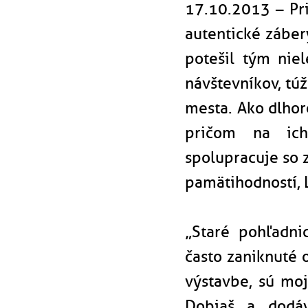
17.10.2013 – Pr
autentické zábery
potešil tým nie
návštevníkov, tú
mesta. Ako dlhor
pričom na ich
spolupracuje so 
pamätihodností,
„Staré pohľadni
často zaniknuté 
výstavbe, sú moj
Dobiaš a dodáv